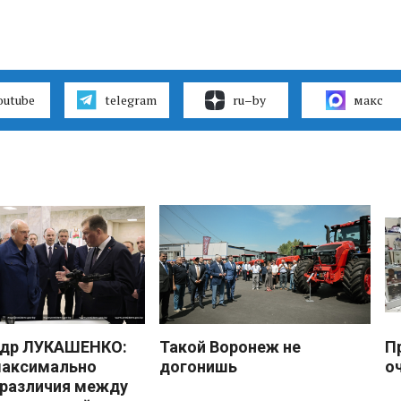
outube
telegram
ru–by
макс
ндр ЛУКАШЕНКО:
Такой Воронеж не
П
максимально
догонишь
о
 различия между