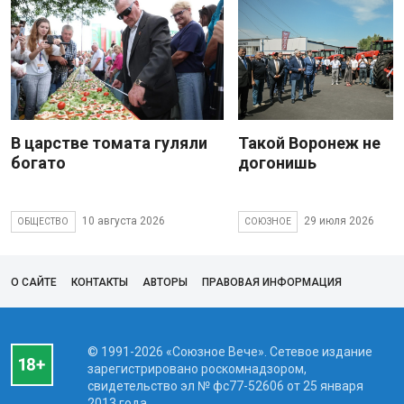
В царстве томата гуляли
Такой Воронеж не
богато
догонишь
10 августа 2026
29 июля 2026
ОБЩЕСТВО
СОЮЗНОЕ
О САЙТЕ
КОНТАКТЫ
АВТОРЫ
ПРАВОВАЯ ИНФОРМАЦИЯ
© 1991-2026 «Союзное Вече». Сетевое издание
зарегистрировано роскомнадзором,
свидетельство эл № фc77-52606 от 25 января
2013 года.