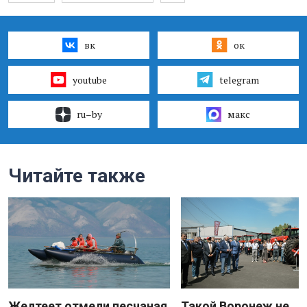
вк
ок
youtube
telegram
ru–by
макс
Читайте также
Желтеет отмели песчаная
Такой Воронеж не