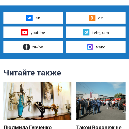
вк
ок
youtube
telegram
ru–by
макс
Читайте также
Людмила Гурченко
Такой Воронеж не