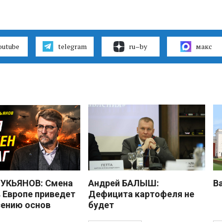
outube
telegram
ru–by
макс
УКЬЯНОВ: Смена
Андрей БАЛЫШ:
В
в Европе приведет
Дефицита картофеля не
сению основ
будет