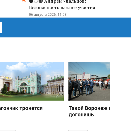
⚫️⚪️🟤 Андрей Удальцов:
Безопасность важнее участия
06 августа 2026, 11:03
агончик тронется
Такой Воронеж не
догонишь