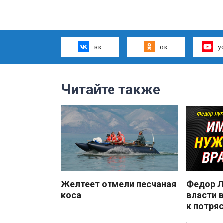
вк
ок
y
Читайте также
Желтеет отмели песчаная
Федор Л
коса
власти 
к потря