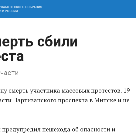
АРЛАМЕНТСКОГО СОБРАНИЯ
И И РОССИИ
мерть сбили
еста
 части
у смерть участника массовых протестов. 19-
асти Партизанского проспекта в Минске и не
й предупредил пешехода об опасности и