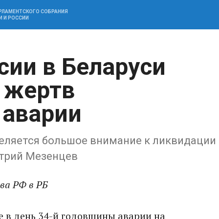
АРЛАМЕНТСКОГО СОБРАНИЯ
И И РОССИИ
сии в Беларуси
 жертв
 аварии
деляется большое внимание к ликвидации
итрий Мезенцев
ва РФ в РБ
е в день 34-й годовщины аварии на