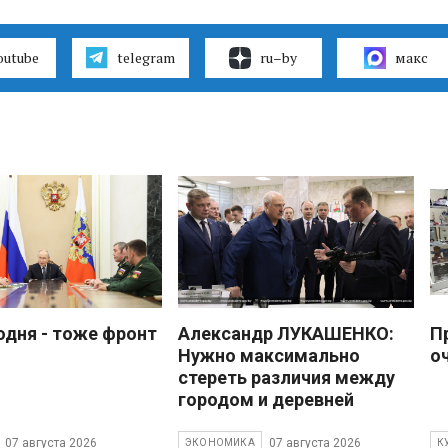
outube
telegram
ru–by
макс
одня - тоже фронт
Александр ЛУКАШЕНКО:
П
Нужно максимально
о
стереть различия между
городом и деревней
07 августа 2026
07 августа 2026
ЭКОНОМИКА
К