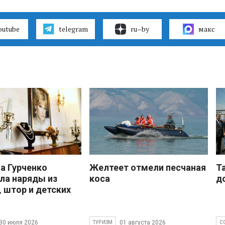
outube
telegram
ru–by
макс
 Гурченко
Желтеет отмели песчаная
Т
ла наряды из
коса
д
, штор и детских
30 июля 2026
01 августа 2026
ТУРИЗМ
С