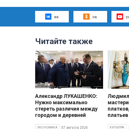
вк
ок
y
Читайте также
Александр ЛУКАШЕНКО:
Людмила
Нужно максимально
мастери
стереть различия между
платков
городом и деревней
платьев
07 августа 2026
ЭКОНОМИКА
КУЛЬТУРА