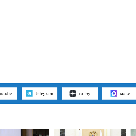
outube
telegram
ru–by
макс