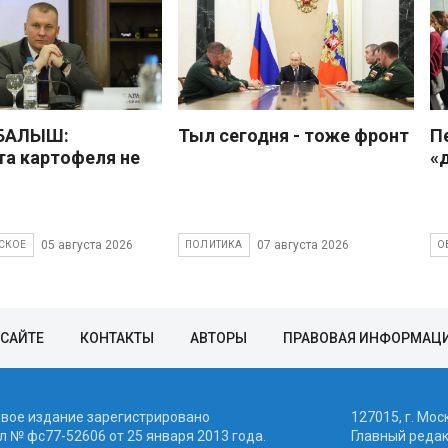
 БАЛЫШ:
Тыл сегодня - тоже фронт
П
а картофеля не
«
05 августа 2026
07 августа 2026
СКОЕ
ПОЛИТИКА
О
 САЙТЕ
КОНТАКТЫ
АВТОРЫ
ПРАВОВАЯ ИНФОРМАЦ
евое издание зарегистрировано
127015, г. Мос
 № фc77-52606 от 25 января 2013 года.
Главный реда