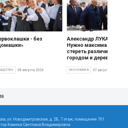
ервоклашки - без
Александр ЛУКАШЕНКО
домашки»
Нужно максимально
стереть различия межд
городом и деревней
08 августа 2026
07 августа 2026
БЩЕСТВО
ЭКОНОМИКА
ИЯ
ква, ул. Новодмитровская, д. 2Б, 7 этаж, помещение 701
ктор Камека Светлана Владимировна