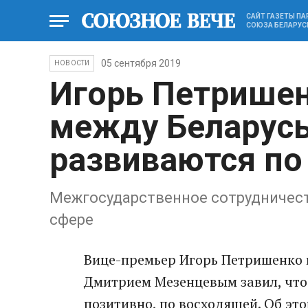
САЙТ ГАЗЕТЫ П
СОЮЗА БЕЛАРУС
05 сентября 2019
НОВОСТИ
Игорь Петрише
между Беларусь
развиваются по
Межгосударственное сотрудничест
сфере
Вице-премьер Игорь Петришенко в
Дмитрием Мезенцевым завил, что
позитивно, по восходящей. Об эт