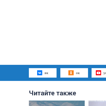
вк
ок
y
Читайте также