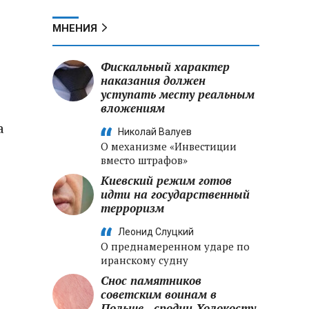
о
МНЕНИЯ
Фискальный характер
наказания должен
уступать месту реальным
вложениям
а
Николай Валуев
О механизме «Инвестиции
вместо штрафов»
Киевский режим готов
идти на государственный
терроризм
Леонид Слуцкий
О преднамеренном ударе по
иранскому судну
Снос памятников
советским воинам в
Польше - сродни Холокосту