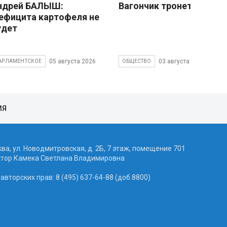
ндрей БАЛЫШ:
Вагончик тронется
ефицита картофеля не
удет
05 августа 2026
03 августа 2026
АРЛАМЕНТСКОЕ
ОБЩЕСТВО
ИЯ
ква, ул. Новодмитровская, д. 2Б, 7 этаж, помещение 701
ктор Камека Светлана Владимировна
вторских прав: 8 (495) 637-64-88 (доб.8800)