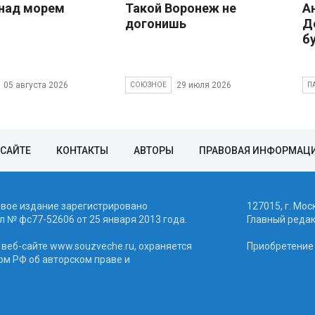
над морем
Такой Воронеж не
А
догонишь
Д
б
05 августа 2026
29 июля 2026
СОЮЗНОЕ
П
 САЙТЕ
КОНТАКТЫ
АВТОРЫ
ПРАВОВАЯ ИНФОРМАЦ
евое издание зарегистрировано
127015, г. Мос
 № фc77-52606 от 25 января 2013 года.
Главный реда
веб-сайте www.souzveche.ru, охраняется
Приобретение а
ом РФ об авторском праве и