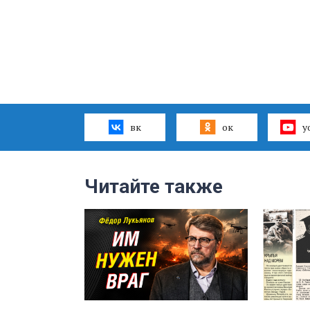
вк
ок
y
Читайте также