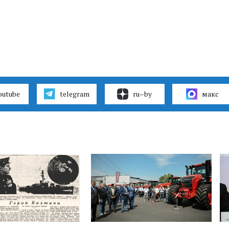
outube
telegram
ru–by
макс