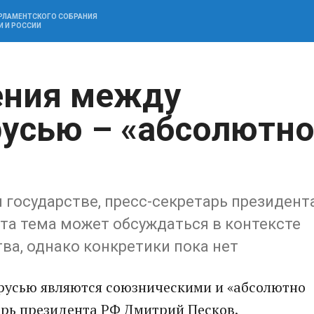
АРЛАМЕНТСКОГО СОБРАНИЯ
И И РОССИИ
ения между
русью – «абсолютн
 государстве, пресс-секретарь президент
та тема может обсуждаться в контексте
ва, однако конкретики пока нет
русью являются союзническими и «абсолютно
арь президента РФ Дмитрий Песков.