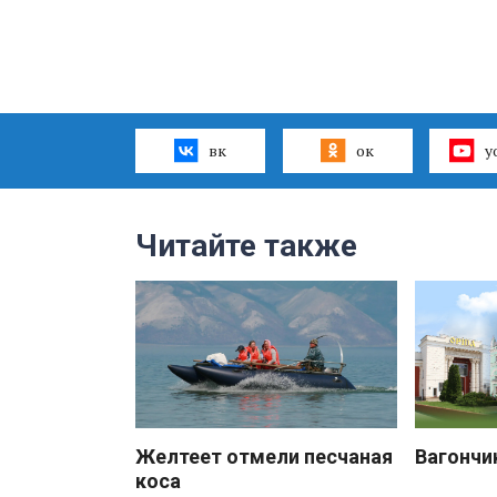
вк
ок
y
Читайте также
Желтеет отмели песчаная
Вагончи
коса