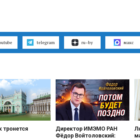
outube
telegram
ru–by
макс
к тронется
Директор ИМЭМО РАН
Л
Фёдор Войтоловский:
м