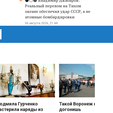
⚫️⚪️🟤 Владимир Джабаров:
Реальный перелом на Тихом
океане обеспечил удар СССР, а не
атомные бомбардировки
06 августа 2026, 21:44
юдмила Гурченко
Такой Воронеж не
астерила наряды из
догонишь