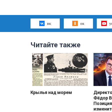
вк
ок
y
Читайте также
Крылья над морем
Директ
Фёдор В
Позиция
изменит