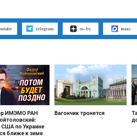
outube
telegram
ru–by
макс
ор ИМЭМО РАН
Вагончик тронется
Т
ойтоловский:
д
 США по Украине
ся ближе к зиме