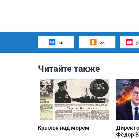
вк
ок
y
Читайте также
Крылья над морем
Директ
Фёдор В