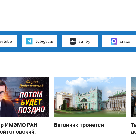
outube
telegram
ru–by
макс
ор ИМЭМО РАН
Вагончик тронется
Т
ойтоловский:
д