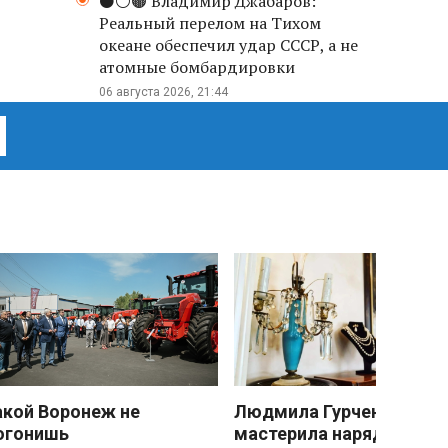
⚫️⚪️🟤 Владимир Джабаров:
Реальный перелом на Тихом
океане обеспечил удар СССР, а не
атомные бомбардировки
06 августа 2026, 21:44
акой Воронеж не
Людмила Гурченко
огонишь
мастерила наряды из