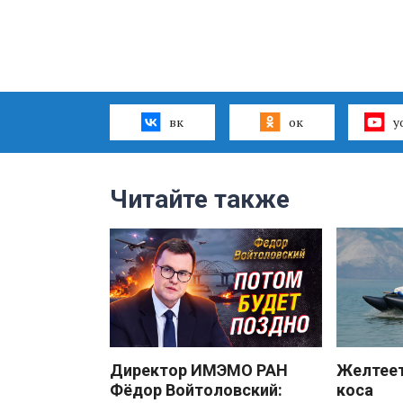
вк
ок
y
Читайте также
Директор ИМЭМО РАН
Желтеет
Фёдор Войтоловский:
коса