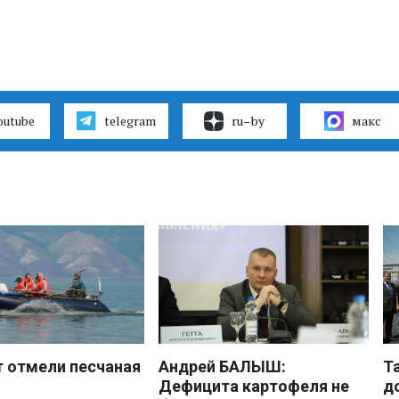
outube
telegram
ru–by
макс
 отмели песчаная
Андрей БАЛЫШ:
Т
Дефицита картофеля не
д