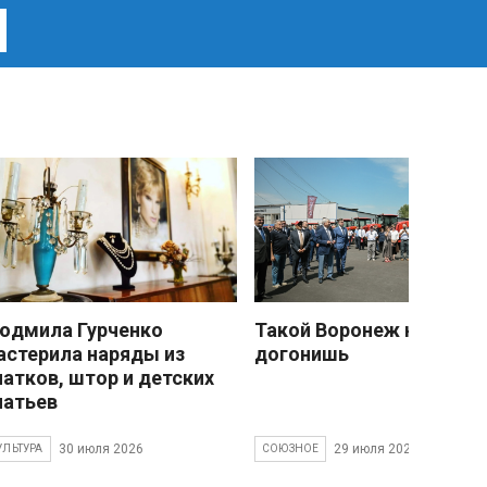
юдмила Гурченко
Такой Воронеж не
астерила наряды из
догонишь
латков, штор и детских
латьев
30 июля 2026
29 июля 2026
УЛЬТУРА
СОЮЗНОЕ