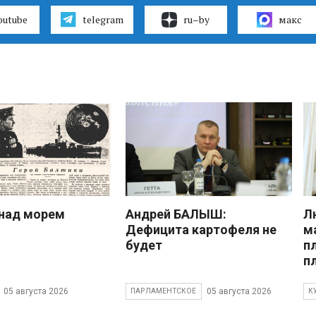
outube
telegram
ru–by
макс
над морем
Андрей БАЛЫШ:
Л
Дефицита картофеля не
м
будет
п
п
05 августа 2026
05 августа 2026
ПАРЛАМЕНТСКОЕ
К