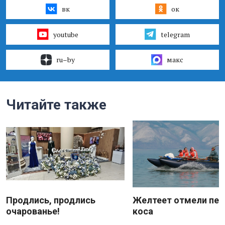
вк
ок
youtube
telegram
ru–by
макс
Читайте также
Продлись, продлись
Желтеет отмели пес
очарованье!
коса