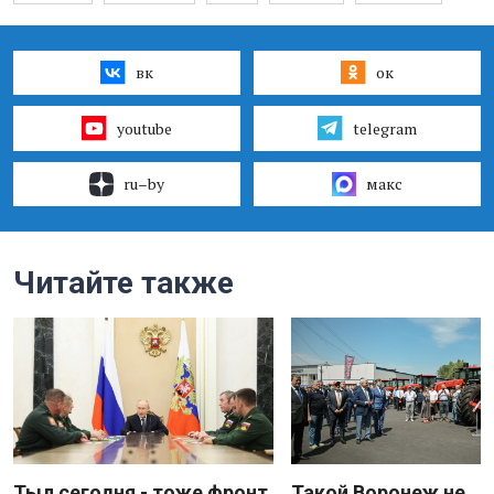
вк
ок
youtube
telegram
ru–by
макс
Читайте также
Тыл сегодня - тоже фронт
Такой Воронеж не