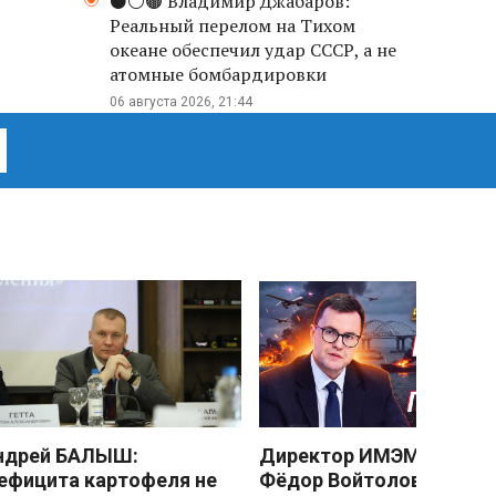
⚫️⚪️🟤 Владимир Джабаров:
Реальный перелом на Тихом
океане обеспечил удар СССР, а не
атомные бомбардировки
06 августа 2026, 21:44
ндрей БАЛЫШ:
Директор ИМЭМО РАН
ефицита картофеля не
Фёдор Войтоловский: