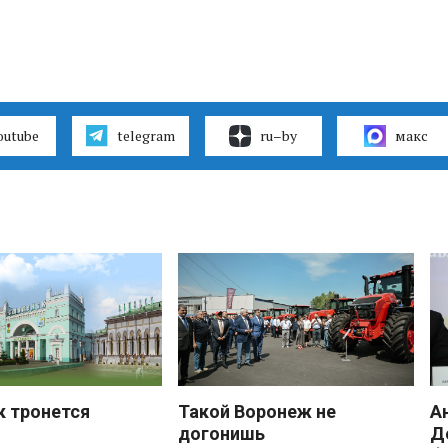
outube
telegram
ru–by
макс
к тронется
Такой Воронеж не
А
догонишь
Д