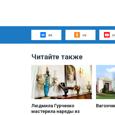
вк
ок
y
Читайте также
Людмила Гурченко
Вагончи
мастерила наряды из