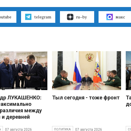
outube
telegram
ru–by
макс
ндр ЛУКАШЕНКО:
Тыл сегодня - тоже фронт
Т
максимально
д
 различия между
 и деревней
07 августа 2026
07 августа 2026
А
ПОЛИТИКА
С