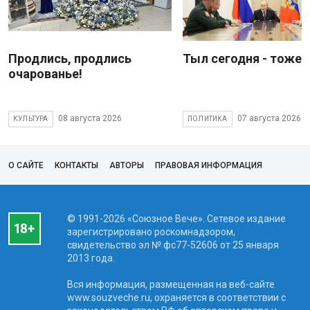
Продлись, продлись
Тыл сегодня - тоже 
очарованье!
08 августа 2026
07 августа 2026
КУЛЬТУРА
ПОЛИТИКА
О САЙТЕ
КОНТАКТЫ
АВТОРЫ
ПРАВОВАЯ ИНФОРМАЦИЯ
© 1991-2026 «Союзное Вече». Сетевое издание
зарегистрировано роскомнадзором,
свидетельство эл № фc77-52606 от 25 января
2013 года.
Вся информация, размещенная на веб-сайте
www.souzveche.ru, охраняется в соответствии с