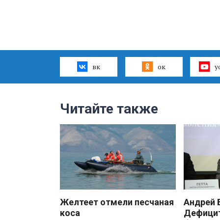
вк
ок
y
Читайте также
Желтеет отмели песчаная
Андрей
коса
Дефицит