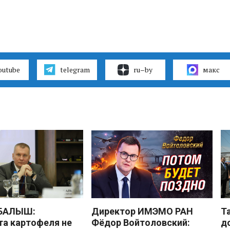
outube
telegram
ru–by
макс
 БАЛЫШ:
Директор ИМЭМО РАН
Т
а картофеля не
Фёдор Войтоловский:
д