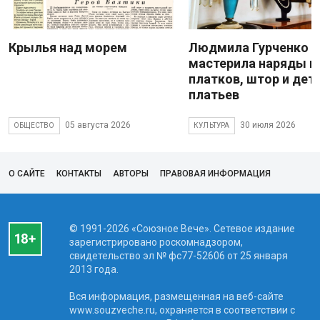
Крылья над морем
Людмила Гурченко
мастерила наряды и
платков, штор и дет
платьев
05 августа 2026
30 июля 2026
ОБЩЕСТВО
КУЛЬТУРА
О САЙТЕ
КОНТАКТЫ
АВТОРЫ
ПРАВОВАЯ ИНФОРМАЦИЯ
© 1991-2026 «Союзное Вече». Сетевое издание
зарегистрировано роскомнадзором,
свидетельство эл № фc77-52606 от 25 января
2013 года.
Вся информация, размещенная на веб-сайте
www.souzveche.ru, охраняется в соответствии с