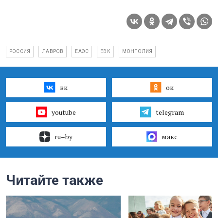
РОССИЯ
ЛАВРОВ
ЕАЭС
ЕЭК
МОНГОЛИЯ
вк
ок
youtube
telegram
ru–by
макс
Читайте также