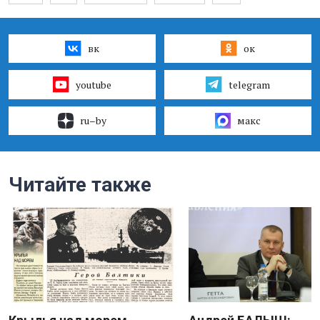
вк
ок
youtube
telegram
ru–by
макс
Читайте также