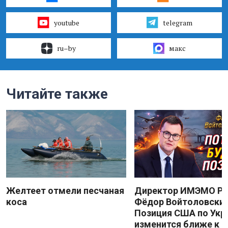
youtube
telegram
ru–by
макс
Читайте также
Желтеет отмели песчаная
Директор ИМЭМО Р
коса
Фёдор Войтоловский
Позиция США по Укр
изменится ближе к 