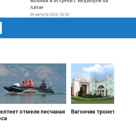
молнии и встречи с медведем на
Алтае
06 августа 2026, 20:33
елтеет отмели песчаная
Вагончик тронется
оса