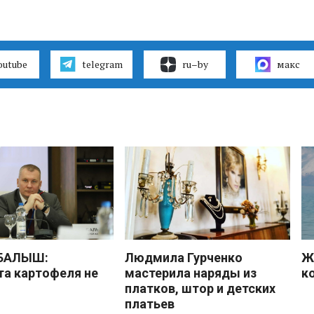
outube
telegram
ru–by
макс
 БАЛЫШ:
Людмила Гурченко
Ж
а картофеля не
мастерила наряды из
к
платков, штор и детских
платьев