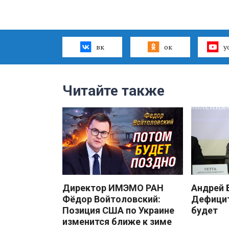
вк
ок
y
Читайте также
Директор ИМЭМО РАН
Андрей
Фёдор Войтоловский:
Дефицит
Позиция США по Украине
будет
изменится ближе к зиме