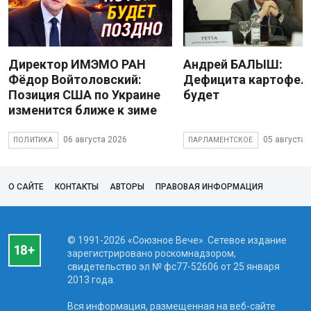
Директор ИМЭМО РАН
Андрей БАЛЫШ:
Фёдор Войтоловский:
Дефицита картофеля
Позиция США по Украине
будет
изменится ближе к зиме
06 августа 2026
05 августа 
ПОЛИТИКА
ПАРЛАМЕНТСКОЕ
О САЙТЕ
КОНТАКТЫ
АВТОРЫ
ПРАВОВАЯ ИНФОРМАЦИЯ
© 1991-2026 «Союзное Вече». Сетевое издание
зарегистрировано роскомнадзором,
свидетельство эл № фc77-52606 от 25 января
2013 года.
Вся информация, размещенная на веб-сайте