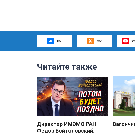
вк
ок
y
Читайте также
Директор ИМЭМО РАН
Вагончи
Фёдор Войтоловский: