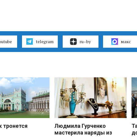
outube
telegram
ru–by
макс
к тронется
Людмила Гурченко
Т
мастерила наряды из
д