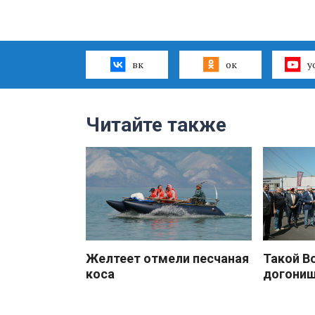
вк
ок
y
Читайте также
Желтеет отмели песчаная
Такой В
коса
догони