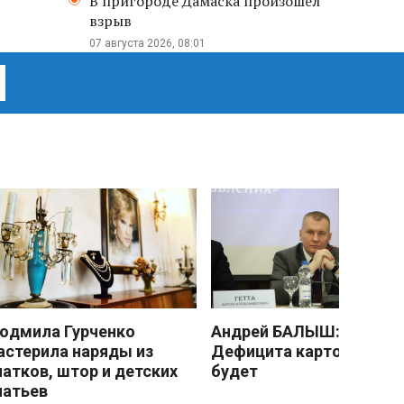
В пригороде Дамаска произошел
взрыв
07 августа 2026, 08:01
юдмила Гурченко
Андрей БАЛЫШ:
астерила наряды из
Дефицита картофеля не
латков, штор и детских
будет
латьев