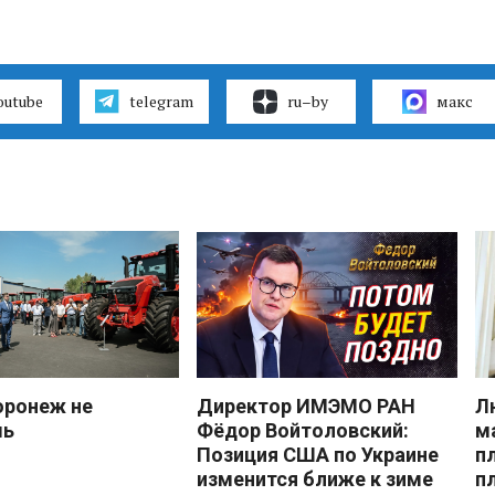
outube
telegram
ru–by
макс
оронеж не
Директор ИМЭМО РАН
Л
шь
Фёдор Войтоловский:
м
Позиция США по Украине
п
изменится ближе к зиме
п