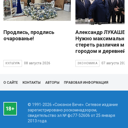
Продлись, продлись
Александр ЛУКАШЕН
очарованье!
Нужно максимально
стереть различия м
городом и деревней
08 августа 2026
07 августа 2026
КУЛЬТУРА
ЭКОНОМИКА
О САЙТЕ
КОНТАКТЫ
АВТОРЫ
ПРАВОВАЯ ИНФОРМАЦИЯ
© 1991-2026 «Союзное Вече». Сетевое издание
зарегистрировано роскомнадзором,
свидетельство эл № фc77-52606 от 25 января
2013 года.