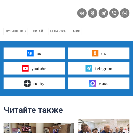
ЛУКАШЕНКО
КИТАЙ
БЕЛАРУСЬ
МИР
вк
ок
youtube
telegram
ru–by
макс
Читайте также