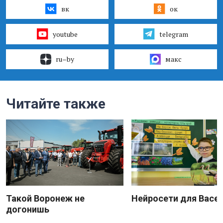
вк
ок
youtube
telegram
ru–by
макс
Читайте также
Такой Воронеж не
Нейросети для Васе
догонишь