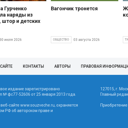
 Гурченко
Вагончик тронется
Ж
ла наряды из
к
, штор и детских
30 июля 2026
03 августа 2026
ОБЩЕСТВО
Т
 САЙТЕ
КОНТАКТЫ
АВТОРЫ
ПРАВОВАЯ ИНФОРМАЦ
евое издание зарегистрировано
127015, г. Мос
 № фc77-52606 от 25 января 2013 года.
Главный реда
веб-сайте www.souzveche.ru, охраняется
Приобретение а
ом РФ об авторском праве и