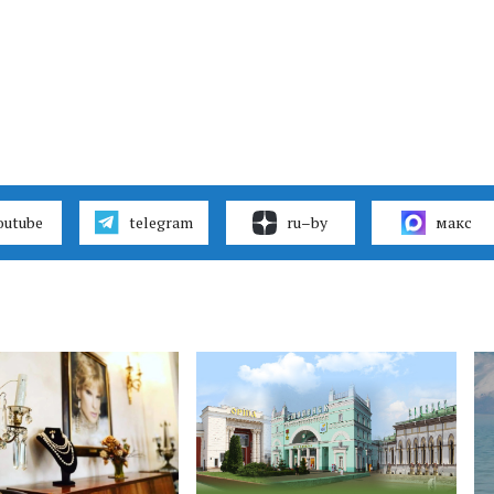
outube
telegram
ru–by
макс