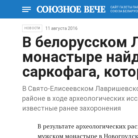
САЙТ ГАЗЕТЫ П
СОЮЗА БЕЛАРУС
11 августа 2016
НОВОСТИ
В белорусском
монастыре най
саркофага, кот
В Свято-Елисеевском Лавришевск
районе в ходе археологических ис
известные ранее захоронения
В результате археологических ра
мужском монастыре в Новогрудск