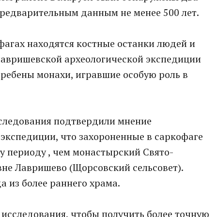
предварительным данным не менее 500 лет.
фагах находятся костные останки людей и
 лавришевской археологической экспедиции
гребены монахи, игравшие особую роль в
следования подтвердили мнение
экспедиции, что захороненные в саркофаге
му периоду , чем монастырский Свято-
евне Лавришево (Щорсовский сельсовет).
а из более раннего храма.
исследования, чтобы получить более точную