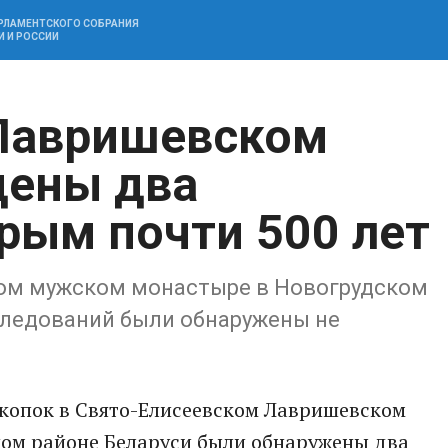
АРЛАМЕНТСКОГО СОБРАНИЯ
И И РОССИИ
 Лавришевском
дены два
орым почти 500 лет
ом мужском монастыре в Новогрудском
следований были обнаружены не
скопок в Свято-Елисеевском Лавришевском
ом районе Беларуси были обнаружены два