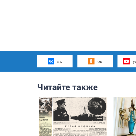
вк
ок
y
Читайте также