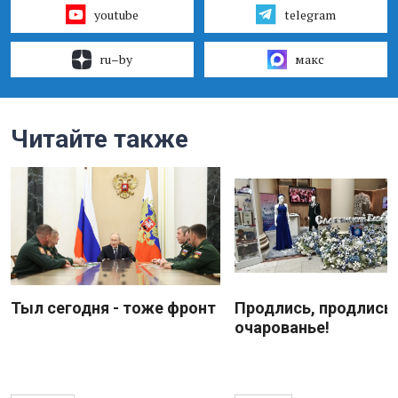
youtube
telegram
ru–by
макс
Читайте также
Тыл сегодня - тоже фронт
Продлись, продлись
очарованье!