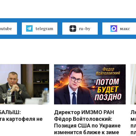
outube
telegram
ru–by
макс
 БАЛЫШ:
Директор ИМЭМО РАН
Л
а картофеля не
Фёдор Войтоловский:
м
Позиция США по Украине
п
изменится ближе к зиме
п