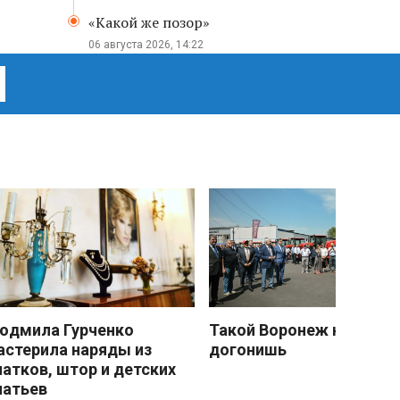
«Какой же позор»
06 августа 2026, 14:22
юдмила Гурченко
Такой Воронеж не
астерила наряды из
догонишь
латков, штор и детских
латьев