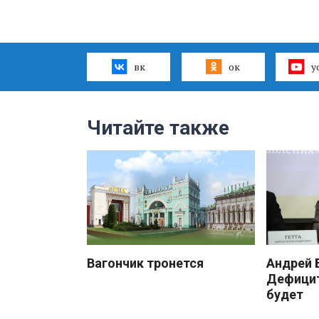
вк
ок
y
Читайте также
Вагончик тронется
Андрей
Дефицит
будет