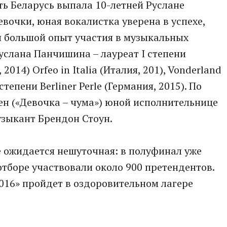
ть Беларусь выпала 10-летней Руслане
вочки, юная вокалистка уверена в успехе,
ся большой опыт участия в музыкальных
Руслана Панчишина – лауреат I степени
014) Orfeo in Italia (Италия, 201), Vonderland
 степени Berliner Perle (Германия, 2015). По
сен («Девочка – чума») юной исполнительнице
зыкант Брендон Стоун.
 ожидается нешуточная: в полуфинал уже
отборе участвовали около 900 претендентов.
2016» пройдет в оздоровительном лагере
.