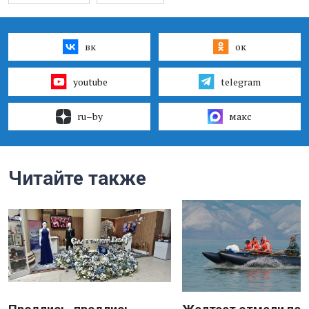
вк
ок
youtube
telegram
ru–by
макс
Читайте также