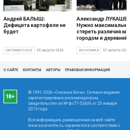
Андрей БАЛЫШ:
Александр ЛУКАШЕН
Дефицита картофеля не
Нужно максимально
будет
стереть различия м
городом и деревней
05 августа 2026
07 августа 2026
ПАРЛАМЕНТСКОЕ
ЭКОНОМИКА
О САЙТЕ
КОНТАКТЫ
АВТОРЫ
ПРАВОВАЯ ИНФОРМАЦИЯ
© 1991-2026 «Союзное Вече». Сетевое издание
зарегистрировано роскомнадзором,
свидетельство эл № фc77-52606 от 25 января
2013 года.
Вся информация, размещенная на веб-сайте
www.souzveche.ru, охраняется в соответствии с