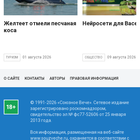
Желтеет отмели песчаная
Нейросети для Васе
коса
01 августа 2026
09 августа 2026
ТУРИЗМ
ОБЩЕСТВО
О САЙТЕ
КОНТАКТЫ
АВТОРЫ
ПРАВОВАЯ ИНФОРМАЦИЯ
© 1991-2026 «Союзное Вече». Сетевое издание
зарегистрировано роскомнадзором,
свидетельство эл № фc77-52606 от 25 января
2013 года.
Вся информация, размещенная на веб-сайте
www.souzveche.ru, охраняется в соответствии с