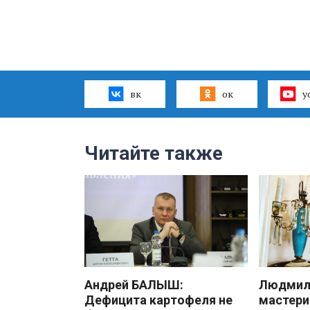
вк
ок
y
Читайте также
Андрей БАЛЫШ:
Людмила
Дефицита картофеля не
мастери