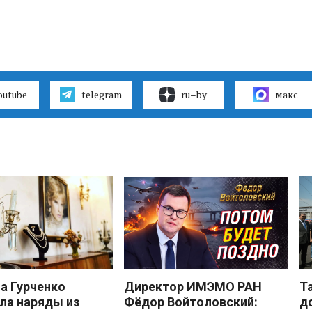
outube
telegram
ru–by
макс
 Гурченко
Директор ИМЭМО РАН
Т
ла наряды из
Фёдор Войтоловский:
д