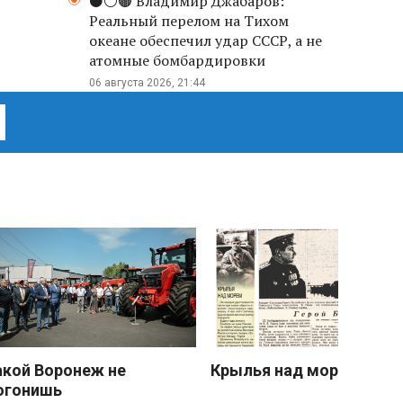
⚫️⚪️🟤 Владимир Джабаров:
Реальный перелом на Тихом
океане обеспечил удар СССР, а не
атомные бомбардировки
06 августа 2026, 21:44
акой Воронеж не
Крылья над морем
огонишь