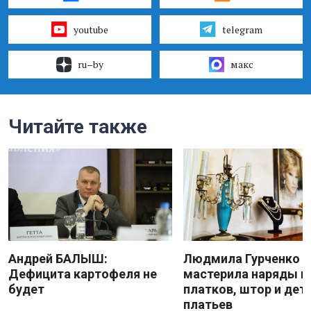
youtube
telegram
ru–by
макс
Читайте также
Андрей БАЛЫШ:
Людмила Гурченко
Дефицита картофеля не
мастерила наряды и
будет
платков, штор и дет
платьев