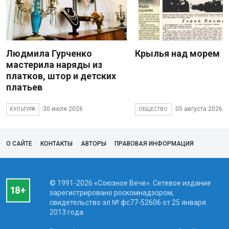
Людмила Гурченко
Крылья над морем
мастерила наряды из
платков, штор и детских
платьев
30 июля 2026
05 августа 2026
КУЛЬТУРА
ОБЩЕСТВО
О САЙТЕ
КОНТАКТЫ
АВТОРЫ
ПРАВОВАЯ ИНФОРМАЦИЯ
© 1991-2026 «Союзное Вече». Сетевое издание
зарегистрировано роскомнадзором,
свидетельство эл № фc77-52606 от 25 января
2013 года.