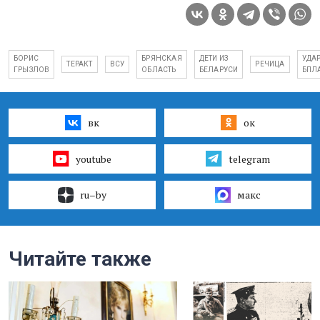
БОРИС
БРЯНСКАЯ
ДЕТИ ИЗ
УДА
ТЕРАКТ
ВСУ
РЕЧИЦА
ГРЫЗЛОВ
ОБЛАСТЬ
БЕЛАРУСИ
БПЛ
вк
ок
youtube
telegram
ru–by
макс
Читайте также