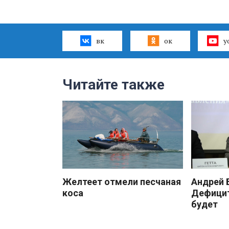
вк
ок
y
Читайте также
Желтеет отмели песчаная
Андрей
коса
Дефицит
будет