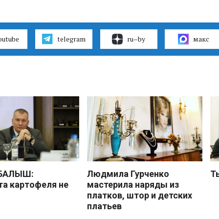
outube
telegram
ru–by
макс
 БАЛЫШ:
Людмила Гурченко
Т
а картофеля не
мастерила наряды из
платков, штор и детских
платьев