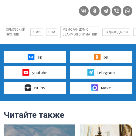
ОРМУЗСКИЙ
МЕМОРАНДУМ О
ИРАН
США
СУДОХОДСТВО
ПРОЛИВ
ВЗАИМОПОНИМАНИИ
вк
ок
youtube
telegram
ru–by
макс
Читайте также