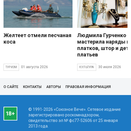
Желтеет отмели песчаная
Людмила Гурченко
коса
мастерила наряды и
платков, штор и дет
платьев
01 августа 2026
30 июля 2026
ТУРИЗМ
КУЛЬТУРА
О САЙТЕ
КОНТАКТЫ
АВТОРЫ
ПРАВОВАЯ ИНФОРМАЦИЯ
© 1991-2026 «Союзное Вече». Сетевое издание
зарегистрировано роскомнадзором,
свидетельство эл № фc77-52606 от 25 января
2013 года.