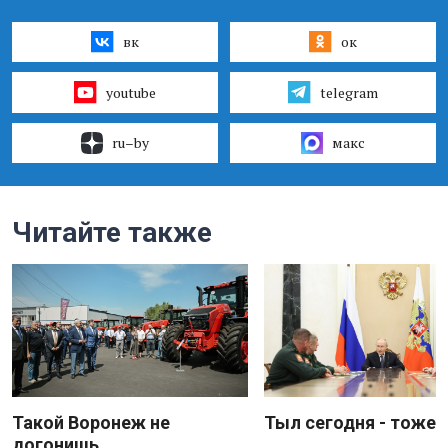
вк
ок
youtube
telegram
ru–by
макс
Читайте также
Такой Воронеж не
Тыл сегодня - тоже 
догонишь