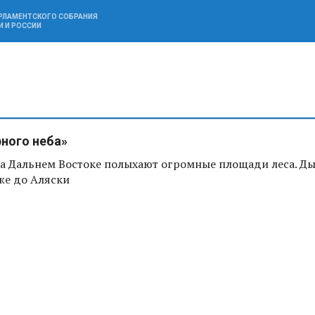
АРЛАМЕНТСКОГО СОБРАНИЯ
И И РОССИИ
ного неба»
на Дальнем Востоке полыхают огромные площади леса. Д
же до Аляски