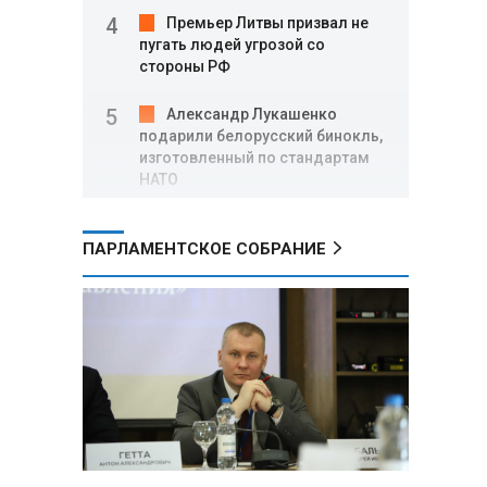
Премьер Литвы призвал не
пугать людей угрозой со
стороны РФ
Александр Лукашенко
подарили белорусский бинокль,
изготовленный по стандартам
НАТО
В Белгородской области при
ПАРЛАМЕНТСКОЕ СОБРАНИЕ
новых атаках ВСУ пострадали
еще четыре человека
Александр Лукашенко о
работе Белкоопсоюза: «Если это
так, это жуть»
Минск возглавил рейтинг
самых популярных зарубежных
городов у российских туристов