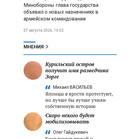
Минобороны РФ: «Искандер»
Минобороны глава государства
уничтожил эшелон с техникой
объявил о новых назначениях в
ВСУ в Днепропетровской
армейском командовании
области
07 августа 2026, 16:02
Главы правительств ЕАЭС
подписали три соглашения по
e‑торговле, биржевому рынку и
МНЕНИЯ
ученым званиям
Курильский остров
Александр Лукашенко:
получит имя разведчика
Хотите «собирать сливки» в
Зорге
городах — отвечайте и за
отдалённые деревни
Михаил ВАСИЛЬЕВ
Японцы в ярости протестуют,
но лучше бы лучше учили
собственную историю
Скоро некого будет
мобилизовывать
Олег Гайдукевич
Киев теряет людей и