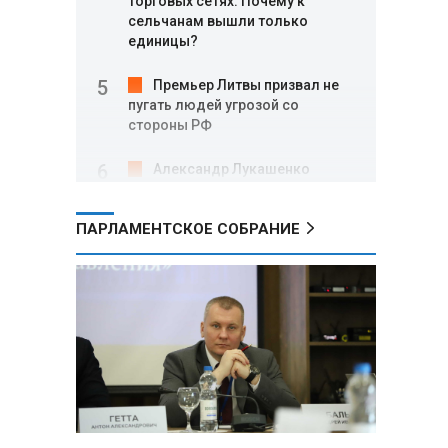
торговых сетях: Почему к
сельчанам вышли только
единицы?
Премьер Литвы призвал не
пугать людей угрозой со
стороны РФ
Александр Лукашенко
подарили белорусский бинокль,
изготовленный по стандартам
ПАРЛАМЕНТСКОЕ СОБРАНИЕ
НАТО
В Белгородской области при
новых атаках ВСУ пострадали
еще четыре человека
Александр Лукашенко о
работе Белкоопсоюза: «Если это
так, это жуть»
Минск возглавил рейтинг