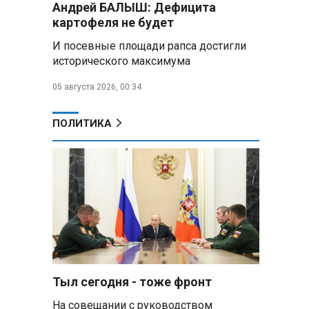
Андрей БАЛЫШ: Дефицита
самых популярных зарубежных
картофеля не будет
городов у российских туристов
И посевные площади рапса достигли
Минобороны РФ: при
исторического максимума
освобождении Анискино ВСУ
понесли большие потери, часть
05 августа 2026, 00:34
военных сдалась в плен
ПОЛИТИКА
Александр Лукашенко:
Россияне «услышали батьку» и
скупают пустующие дома в
белорусских деревнях
Алесандр Лукашенко назвал
работу сельской торговли
«неудовлетворительной» и
возмутился «просрочкой и
тухлятиной»
Тыл сегодня - тоже фронт
Владимир Путин обсудил с
Совбезом дополнительные
На совещании с руководством