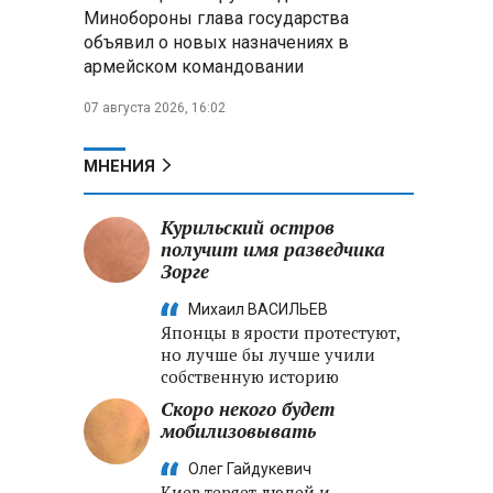
меры по защите инфраструктуры
Минобороны глава государства
от терактов
объявил о новых назначениях в
армейском командовании
Минобороны РФ: «Искандер»
уничтожил эшелон с техникой
07 августа 2026, 16:02
ВСУ в Днепропетровской
области
МНЕНИЯ
Главы правительств ЕАЭС
подписали три соглашения по
Курильский остров
e‑торговле, биржевому рынку и
получит имя разведчика
ученым званиям
Зорге
Михаил ВАСИЛЬЕВ
Японцы в ярости протестуют,
но лучше бы лучше учили
собственную историю
Скоро некого будет
мобилизовывать
Олег Гайдукевич
Киев теряет людей и