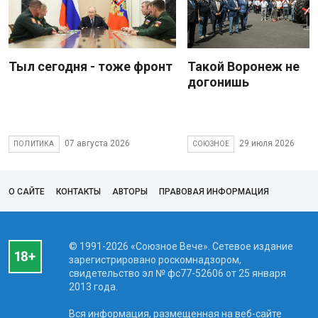
Тыл сегодня - тоже фронт
Такой Воронеж не
догонишь
07 августа 2026
29 июля 2026
ПОЛИТИКА
СОЮЗНОЕ
О САЙТЕ
КОНТАКТЫ
АВТОРЫ
ПРАВОВАЯ ИНФОРМАЦИЯ
© 1991-2026 «Союзное Вече». Сетевое издание
зарегистрировано роскомнадзором,
свидетельство эл № фc77-52606 от 25 января
2013 года.
Вся информация, размещенная на веб-сайте