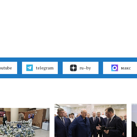
outube
telegram
ru–by
макс