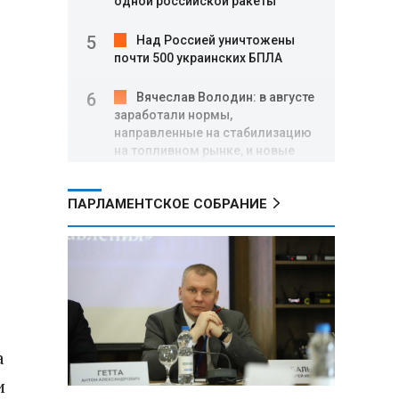
одной российской ракеты
Над Россией уничтожены
почти 500 украинских БПЛА
Вячеслав Володин: в августе
заработали нормы,
направленные на стабилизацию
на топливном рынке, и новые
меры поддержки участников
СВО
ПАРЛАМЕНТСКОЕ СОБРАНИЕ
Александр Лукашенко о
торговых сетях: Почему к
сельчанам вышли только
единицы?
Премьер Литвы призвал не
пугать людей угрозой со
а
стороны РФ
и
Александр Лукашенко