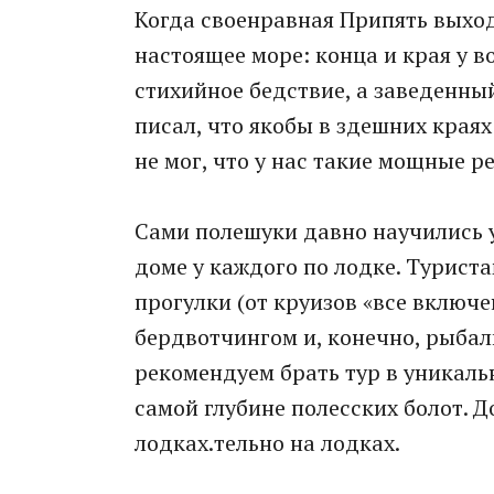
Когда своенравная Припять выход
настоящее море: конца и края у в
стихийное бедствие, а заведенны
писал, что якобы в здешних края
не мог, что у нас такие мощные ре
Сами полешуки давно научились у
доме у каждого по лодке. Турист
прогулки (от круизов «все включе
бердвотчингом и, конечно, рыба
рекомендуем брать тур в уникаль
самой глубине полесских болот. 
лодках.тельно на лодках.