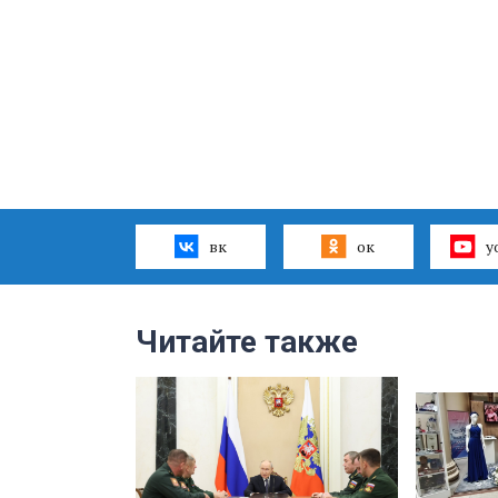
вк
ок
y
Читайте также