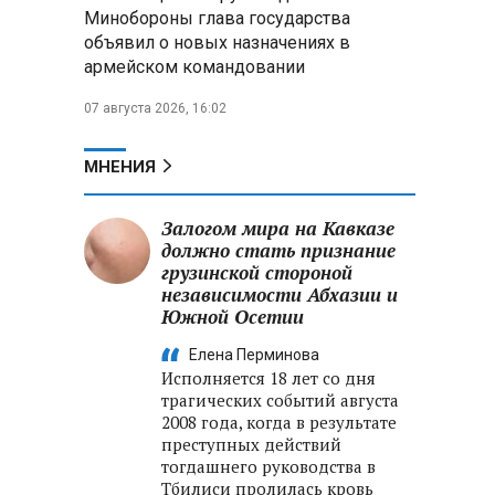
Александр Лукашенко:
Минобороны глава государства
Россияне «услышали батьку» и
объявил о новых назначениях в
скупают пустующие дома в
армейском командовании
белорусских деревнях
07 августа 2026, 16:02
Алесандр Лукашенко назвал
работу сельской торговли
«неудовлетворительной» и
МНЕНИЯ
возмутился «просрочкой и
тухлятиной»
Залогом мира на Кавказе
должно стать признание
грузинской стороной
независимости Абхазии и
Южной Осетии
Елена Перминова
Исполняется 18 лет со дня
трагических событий августа
2008 года, когда в результате
преступных действий
тогдашнего руководства в
Тбилиси пролилась кровь