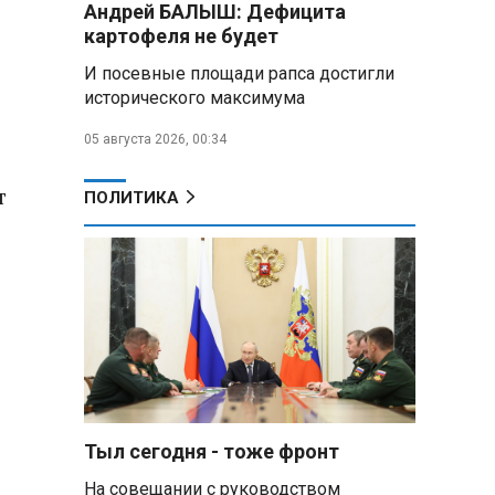
Андрей БАЛЫШ: Дефицита
подарили белорусский бинокль,
картофеля не будет
изготовленный по стандартам
НАТО
И посевные площади рапса достигли
исторического максимума
В Белгородской области при
новых атаках ВСУ пострадали
05 августа 2026, 00:34
еще четыре человека
т
ПОЛИТИКА
Александр Лукашенко о
работе Белкоопсоюза: «Если это
так, это жуть»
Минск возглавил рейтинг
самых популярных зарубежных
городов у российских туристов
Минобороны РФ: при
освобождении Анискино ВСУ
понесли большие потери, часть
Тыл сегодня - тоже фронт
военных сдалась в плен
На совещании с руководством