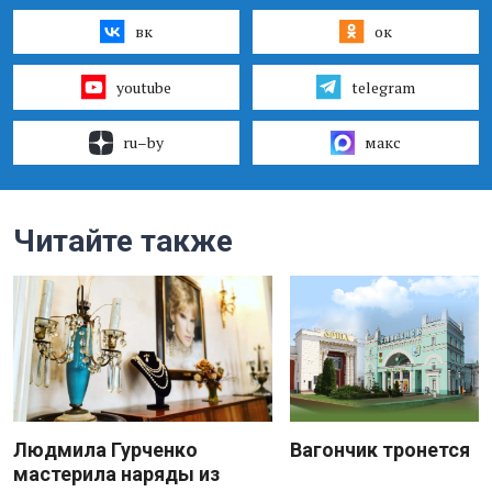
вк
ок
youtube
telegram
ru–by
макс
Читайте также
Людмила Гурченко
Вагончик тронется
мастерила наряды из