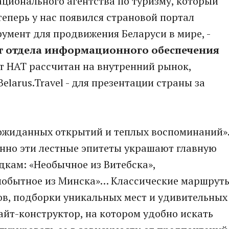
ационального агентства по туризму, который
теперь у нас появился страновой портал
румент для продвижения Беларуси в мире, -
т отдела информационного обеспечения
айт НАТ рассчитан на внутренний рынок,
elarus.Travel - для презентации страны за
еожиданных открытий и теплых воспоминаний»
енно эти лестные эпитеты украшают главную
дкам: «Необычное из Витебска»,
мобытное из Минска»… Классические маршрут
ов, подборки уникальных мест и удивительных
айт-конструктор, на котором удобно искать