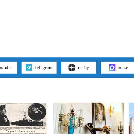
outube
telegram
ru–by
макс