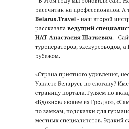
- В этом году мы обновили сайт Н
рассчитан на профессионалов. А 
Belarus.Travel
- наш второй инст
рассказала
ведущий специалис
НАТ Анастасия Шаткевич
. - С
туроператоров, экскурсоводов, а B
рубежом.
«Страна приятного удивления, н
Узнаете Беларусь по слогану? Им
страницу портала. Гуляем по вкла
«Вдохновляющее из Гродно», «Са
по замкам, подсказки для гурман
местных специалитетов. Эдакий с