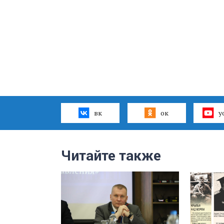
вк
ок
y
Читайте также