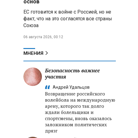
основ
реализации Целей устойчивого
ЕС готовится к войне с Россией, но не
развития
факт, что на это согласятся все страны
Союза
Минобороны РФ:
Освобождены Зарница и
06 августа 2026, 00:12
Рыжевка
Строительство крупнейшего
МНЕНИЯ
логцентра Wildberries в
Беларуси идет с опережением
графика
Безопасность важнее
участия
Вячеслав Володин:
Андрей Удальцов
Противодействие
Возвращение российского
мошенничеству и миграционная
волейбола на международную
политика — приоритеты работы
арену, которого так долго
Госдумы
ждали болельщики и
спортсмены, вновь оказалось
заложником политических
дрязг