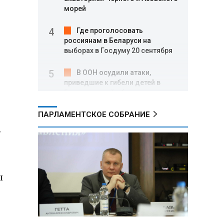
морей
Где проголосовать
россиянам в Беларуси на
выборах в Госдуму 20 сентября
В ООН осудили атаки,
приведшие к гибели детей в
Белгородской области и под
Геленджиком
ПАРЛАМЕНТСКОЕ СОБРАНИЕ
Пять месяцев один на
.
позиции: боец с позывным Гуль
отбивал атаки ВСУ под ударами
дронов
ы
Владимир Путин:
Безопасность в Белгородской
области — главный приоритет, но
соцвопросы забывать нельзя