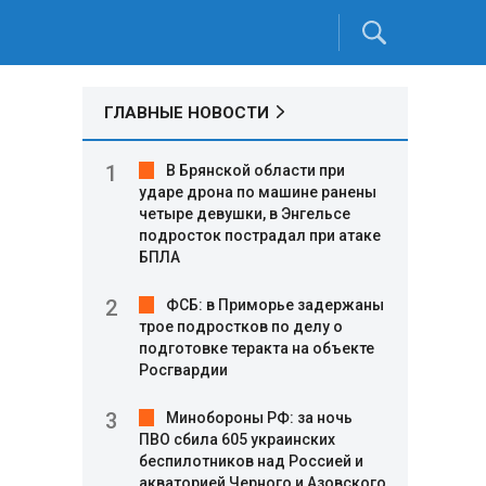
ГЛАВНЫЕ НОВОСТИ
В Брянской области при
ударе дрона по машине ранены
четыре девушки, в Энгельсе
подросток пострадал при атаке
БПЛА
ФСБ: в Приморье задержаны
трое подростков по делу о
подготовке теракта на объекте
Росгвардии
Минобороны РФ: за ночь
ПВО сбила 605 украинских
беспилотников над Россией и
акваторией Черного и Азовского