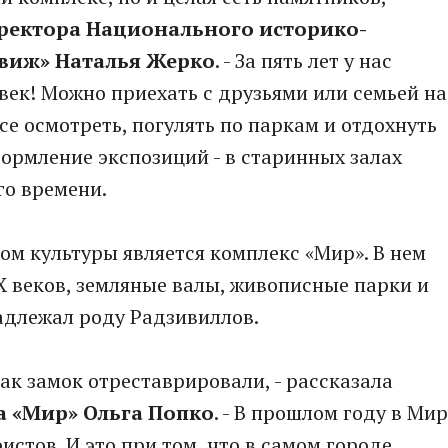
ректора Национального историко-
свиж» Наталья Жерко
. - За пять лет у нас
ек! Можно приехать с друзьями или семьей на
се осмотреть, погулять по паркам и отдохнуть
формление экспозиций - в старинных залах
го времени.
м культуры является комплекс «Мир». В нем
 веков, земляные валы, живописные парки и
надлежал роду Радзивиллов.
как замок отреставрировали, - рассказала
а «Мир» Ольга Попко
. - В прошлом году в Мир
истов. И это при том, что в самом городе