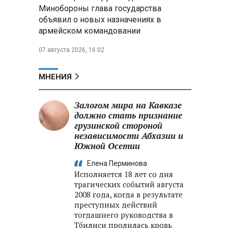
меры по защите инфраструктуры
Минобороны глава государства
от терактов
объявил о новых назначениях в
армейском командовании
Минобороны РФ: «Искандер»
уничтожил эшелон с техникой
07 августа 2026, 16:02
ВСУ в Днепропетровской
области
МНЕНИЯ
Главы правительств ЕАЭС
подписали три соглашения по
Залогом мира на Кавказе
e‑торговле, биржевому рынку и
должно стать признание
ученым званиям
грузинской стороной
независимости Абхазии и
Южной Осетии
Елена Перминова
Исполняется 18 лет со дня
трагических событий августа
2008 года, когда в результате
преступных действий
тогдашнего руководства в
Тбилиси пролилась кровь