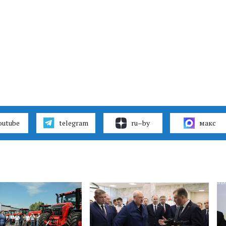
outube
telegram
ru–by
макс