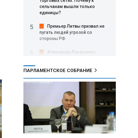
торговых сетях: Почему к
сельчанам вышли только
единицы?
Премьер Литвы призвал не
пугать людей угрозой со
стороны РФ
Александр Лукашенко
подарили белорусский бинокль,
изготовленный по стандартам
ПАРЛАМЕНТСКОЕ СОБРАНИЕ
НАТО
В Белгородской области при
новых атаках ВСУ пострадали
еще четыре человека
Александр Лукашенко о
работе Белкоопсоюза: «Если это
так, это жуть»
Минск возглавил рейтинг