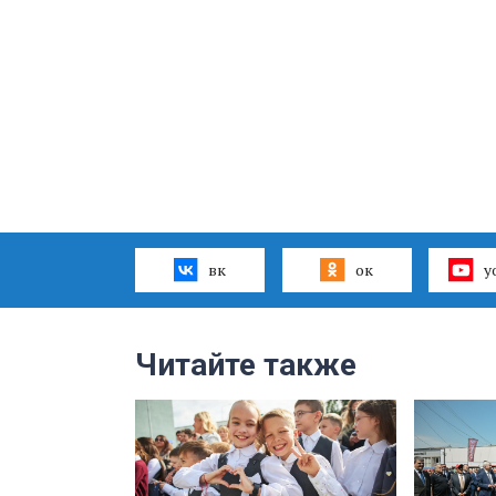
вк
ок
y
Читайте также