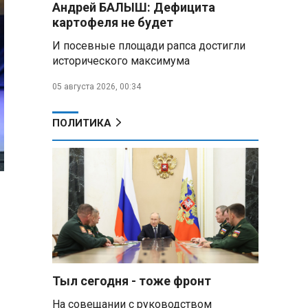
Андрей БАЛЫШ: Дефицита
самых популярных зарубежных
картофеля не будет
городов у российских туристов
И посевные площади рапса достигли
Минобороны РФ: при
исторического максимума
освобождении Анискино ВСУ
понесли большие потери, часть
05 августа 2026, 00:34
военных сдалась в плен
ПОЛИТИКА
Александр Лукашенко:
Россияне «услышали батьку» и
скупают пустующие дома в
белорусских деревнях
Алесандр Лукашенко назвал
работу сельской торговли
«неудовлетворительной» и
возмутился «просрочкой и
тухлятиной»
Тыл сегодня - тоже фронт
Владимир Путин обсудил с
Совбезом дополнительные
На совещании с руководством