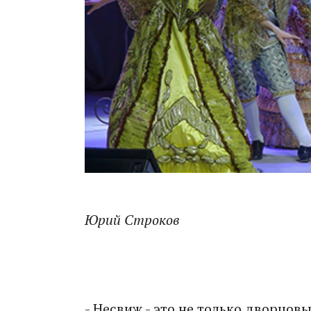
Юрий Строков
- Несвиж - это не только дворцовы