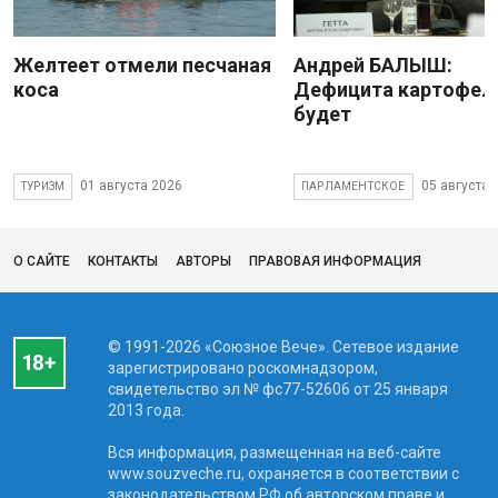
Желтеет отмели песчаная
Андрей БАЛЫШ:
коса
Дефицита картофеля
будет
01 августа 2026
05 августа 
ТУРИЗМ
ПАРЛАМЕНТСКОЕ
О САЙТЕ
КОНТАКТЫ
АВТОРЫ
ПРАВОВАЯ ИНФОРМАЦИЯ
© 1991-2026 «Союзное Вече». Сетевое издание
зарегистрировано роскомнадзором,
свидетельство эл № фc77-52606 от 25 января
2013 года.
Вся информация, размещенная на веб-сайте
www.souzveche.ru, охраняется в соответствии с
законодательством РФ об авторском праве и